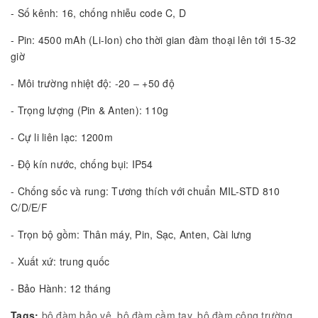
- Số kênh: 16, chống nhiễu code C, D
- Pin: 4500 mAh (Li-Ion) cho thời gian đàm thoại lên tới 15-32
giờ
- Môi trường nhiệt độ: -20 – +50 độ
- Trọng lượng (Pin & Anten): 110g
- Cự li liên lạc: 1200m
- Độ kín nước, chống bụi: IP54
- Chống sốc và rung: Tương thích với chuẩn MIL-STD 810
C/D/E/F
- Trọn bộ gồm: Thân máy, Pin, Sạc, Anten, Cài lưng
- Xuất xứ: trung quốc
- Bảo Hành: 12 tháng
Tags:
bộ đàm bảo vệ
,
bộ đàm cầm tay
,
bộ đàm công trường
,