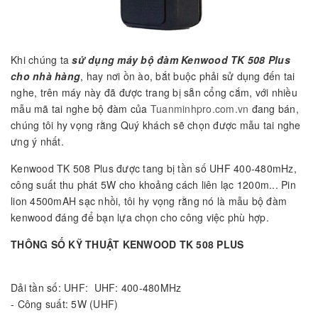
Khi chúng ta
sử dụng máy bộ đàm Kenwood TK 508 Plus
cho nhà hàng
, hay nơi ồn ào, bắt buộc phải sử dụng đến tai
nghe, trên máy này đã được trang bị sẵn cổng cắm, với nhiều
mẫu mã tai nghe bộ đàm của
Tuanminhpro.com.vn
đang bán,
chúng tôi hy vọng rằng Quý khách sẽ chọn được mẫu tai nghe
ưng ý nhất.
Kenwood TK 508 Plus được tang bị tần số UHF 400-480mHz,
công suất thu phát 5W cho khoảng cách liên lạc 1200m... Pin
lion 4500mAH sạc nhồi, tôi hy vọng rằng nó là mẫu bộ đàm
kenwood đáng để bạn lựa chọn cho công việc phù hợp.
THÔNG SỐ KỸ THUẬT KENWOOD TK 508 PLUS
Dải tần số: UHF: UHF: 400-480MHz
- Công suất: 5W (UHF)