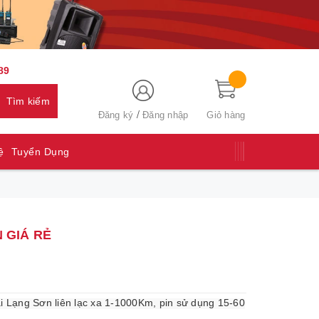
89
Tìm kiếm
/
Đăng ký
Đăng nhập
Giỏ hàng
ệ
Tuyển Dụng
 GIÁ RẺ
ạ
i Lạng Sơn liên l
ạ
c xa 1-1000Km, pin s
ử
d
ụ
ng 15-60