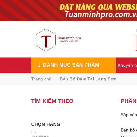
DANH MỤC SẢN PHẨM
Khuyến 
Trang chủ
Bán Bộ Đàm Tại Lạng Sơn
TÌM KIẾM THEO
PHÂN 
Sắp xếp
CHỌN HÃNG
Bán b
ộ
baofeng