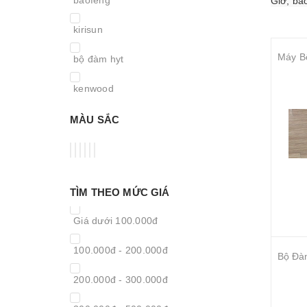
Gi
ờ
, b
ả
kirisun
Máy B
bộ đàm hyt
kenwood
Incom
MÀU SẮC
Motorola
TÌM THEO MỨC GIÁ
Giá dưới 100.000đ
100.000đ - 200.000đ
200.000đ - 300.000đ