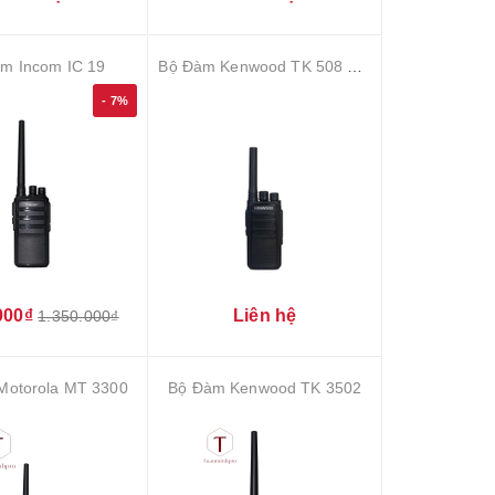
m Incom IC 19
Bộ Đàm Kenwood TK 508 Plus
- 7%
000₫
Liên hệ
1.350.000₫
Motorola MT 3300
Bộ Đàm Kenwood TK 3502