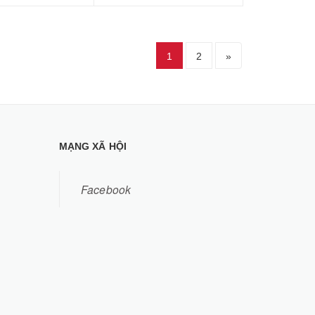
1
2
»
MẠNG XÃ HỘI
Facebook