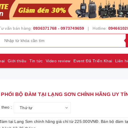
Tư vấn bán hàng:
0936371768 - 0973749659
| Hotline:
09466102
mại
Giới thiệu
Tin tức
Video review
Event Đã Triển Khai
Liên h
PHỐI BỘ ĐÀM TẠI LẠNG SƠN CHÍNH HÃNG UY TÍN
 theo :
Thứ tự
đàm t
ạ
i Lạng Sơn chính hãng giá ch
ỉ
t
ừ
225.000VNĐ. Bán b
ộ
đàm t