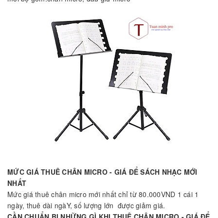
MỨC GIÁ THUÊ CHÂN MICRO - GIÁ ĐỂ SÁCH NHẠC MỚI
NHẤT
Mức giá thuê chân micro mới nhất chỉ từ 80.000VND 1 cái 1
ngày, thuê dài ngàY, số lượng lớn được giảm giá.
CẦN CHUẨN BỊ NHỮNG GÌ KHI THUÊ CHÂN MICRO - GIÁ ĐỂ