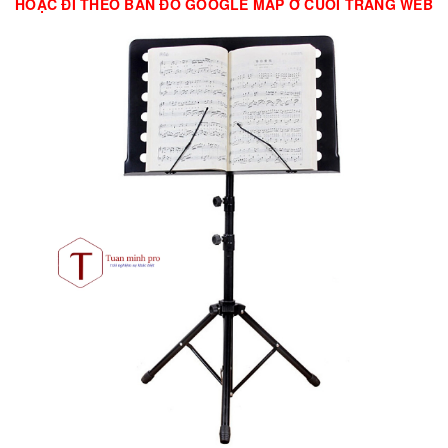
HOẶC ĐI THEO BẢN ĐỒ GOOGLE MAP Ở CUỐI TRANG WEB