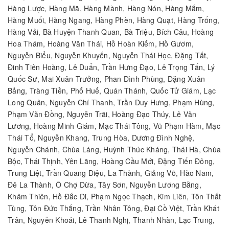
Hàng Lược, Hàng Mã, Hàng Mành, Hàng Nón, Hàng Mắm,
Hàng Muối, Hàng Ngang, Hàng Phèn, Hàng Quạt, Hàng Trống,
Hàng Vải, Bà Huyện Thanh Quan, Bà Triệu, Bích Câu, Hoàng
Hoa Thám, Hoàng Văn Thái, Hồ Hoàn Kiếm, Hồ Gươm,
Nguyễn Biểu, Nguyễn Khuyến, Nguyễn Thái Học, Đặng Tất,
Đinh Tiên Hoàng, Lê Duẩn, Trần Hưng Đạo, Lê Trọng Tấn, Lý
Quốc Sư, Mai Xuân Trưởng, Phan Đình Phùng, Đặng Xuân
Bảng, Tràng Tiền, Phố Huế, Quán Thánh, Quốc Tử Giám, Lạc
Long Quân, Nguyễn Chí Thanh, Trần Duy Hưng, Phạm Hùng,
Phạm Văn Đồng, Nguyễn Trãi, Hoàng Đạo Thúy, Lê Văn
Lương, Hoàng Minh Giám, Mạc Thái Tông, Vũ Phạm Hàm, Mạc
Thái Tổ, Nguyễn Khang, Trung Hòa, Dương Đình Nghệ,
Nguyễn Chánh, Chùa Láng, Huỳnh Thúc Kháng, Thái Hà, Chùa
Bộc, Thái Thịnh, Yên Lãng, Hoàng Cầu Mới, Đặng Tiến Đông,
Trung Liệt, Trần Quang Diệu, La Thành, Giảng Võ, Hào Nam,
Đê La Thành, Ô Chợ Dừa, Tây Sơn, Nguyễn Lương Bằng,
Khâm Thiên, Hồ Đắc Di, Phạm Ngọc Thạch, Kim Liên, Tôn Thất
Tùng, Tôn Đức Thắng, Trần Nhân Tông, Đại Cồ Việt, Trần Khát
Trân, Nguyễn Khoái, Lê Thanh Nghị, Thanh Nhàn, Lạc Trung,