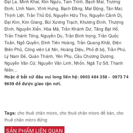
Đại La, Minh Khai, Kim Ngưu, Tam Trinh, Bạch Mai, Trương
Định, Lĩnh Nam, Vĩnh Hưng, Bạch Đằng, Mai Động, Tân Mai,
Thịnh Liệt, Trần Thủ Độ, Nguyễn Hữu Thọ, Nguyễn Cảnh Dị,
Đại Kim, Kim Giang, Bùi Xương Trạch, Khương Đình, Thượng
Đình, Nguyễn Xiển, Hòa Mã, Trần Khánh Dư, Tăng Bạt Hổ,
Trần Thánh Tông, Nguyễn Du, Trần Bình trọng, Trần Quốc
Toản, Ngỗ Quyền, Đinh Tiên Hoàng, Trần Quang Khải, Điện
Biên Phủ, Công viên Lê Nin, Hoàng Diệu, Phố đi bộ, Trần Phú,
Lý Nam Đế, Quán Thánh, Yên Phụ, Cầu Chương Dương,
Nguyễn Văn Cừ, Nguyễn Văn Linh, Nhổn, Ngã Tư Sở, Thanh
Niên…
Hoặc ở bất cứ đâu vui long liên hệ: 0903 484 358 - 0973 74
9659 để được giao tận nơi.
Tags:
cho thuê chân micro
,
cho thuê chân micro để bàn
,
cho
thuê chân micro đứng
SẢN PHẨM LIÊN QUAN