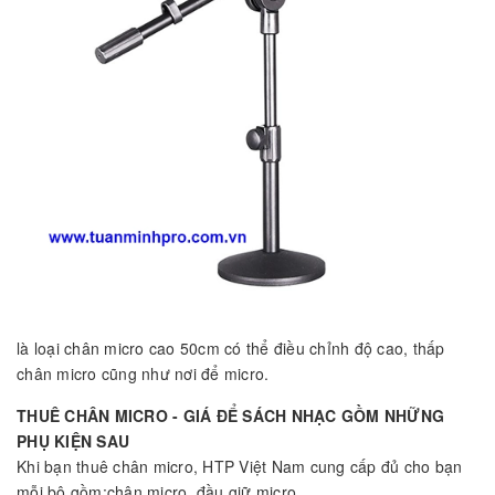
là loại chân micro cao 50cm có thể điều chỉnh độ cao, thấp
chân micro cũng như nơi để micro.
THUÊ CHÂN MICRO - GIÁ ĐỂ SÁCH NHẠC GỒM NHỮNG
PHỤ KIỆN SAU
Khi bạn thuê chân micro, HTP Việt Nam cung cấp đủ cho bạn
mỗi bộ gồm:chân micro, đầu giữ micro