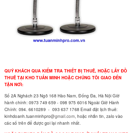
QUÝ KHÁCH QUA KIỂM TRA THIẾT BỊ THUÊ, HOẶC LẤY ĐỒ
THUÊ TẠI KHO TUẤN MINH HOẶC CHÚNG TÔI GIAO ĐẾN
TẬN NƠI:
Số 2A Nghách 23 Ngõ 168 Hào Nam, Đống Đa, Hà Nội Giờ
hành chính: 0973 749 659 - 098 975 6016 Ngoài Giờ Hành
Chính: 094. 6610289 - 093 637 1768 Email đặt lịch thuê:
kinhdoanh.tuanminhpro
@gmail.com
, hoặc nhắn tin, zalo vào
các số trên để được goi lại nhanh nhất.