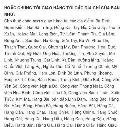
HOẶC CHÚNG TÔI GIAO HÀNG TỚI CÁC ĐỊA CHỈ CỦA BẠN
NHƯ:
Cho thuê chân micro giao hàng tại các địa điểm: Ba Đình,
Hoàn Kiếm, Hai Bà Trưng, Đống Đa, Tây Hồ, Cầu Giấy, Thanh
Xuân, Hoàng Mai, Long Biên, Từ Liêm, Thanh Trì, Gia Lâm,
Đông Anh, Sóc Sơn, Hà Đông, Sơn Tây, Ba Vì, Phúc Thọ,
Thạch Thất, Quốc Oai, Chương Mỹ, Đan Phượng, Hoài Đức,
Thanh Oai, Mỹ Đức, Ứng Hoà, Thường Tín, Phú Xuyên, Mê
Linh, Khương Trung, Cát Linh, Xã Đàn, đường láng, Hoàng
Quốc Việt, Láng Hạ, Nghĩa Tân, Cổ Nhuế, Trường Chinh, Mỹ
Đình, Giải Phóng, Hàm Lợn, Đinh Bộ Lĩnh, Phùng Khoang,
Ecopark, Lò Đúc, Bách Khoa, Trung Kính, Giáp Bát, Công viên
Yên Sở, Công viên Nghĩa Đô, Công viên Thống Nhất, Công
viên Hòa Bình, Công viên Thủ Lệ, Công viên Bách Thảo, Xuân
Thủy, Kim Mã, Hàng Bài, bán đảo Linh Đàm, Hàng Bạc, Hàng
Bè, Hàng Bông, Hàng Bồ, Hàng Buồm, Hàng Bút, Hàng Cá,
Hàng Cân, Hàng Chai, Hàng Chiếu, Hàng Chĩnh, Hàng Chuối,
Hàng Cót, Hàng Da, Hàng Dầu, Hàng Đào, Hàng Đậu, Hàng
Điếu, Hàng Bún, Hàng Gà, Hàng Gai, Hàng Giấy, Hàng Giầy,